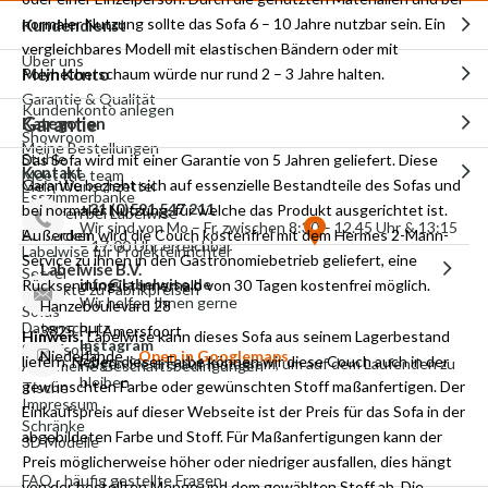
normaler Nutzung sollte das Sofa 6 – 10 Jahre nutzbar sein. Ein
Kundendienst
vergleichbares Modell mit elastischen Bändern oder mit
Über uns
Mein Konto
Polyhetherschaum würde nur rund 2 – 3 Jahre halten.
Garantie & Qualität
Kundenkonto anlegen
Garantie
Kategorien
Showroom
Meine Bestellungen
Stühle
Das Sofa wird mit einer Garantie von 5 Jahren geliefert. Diese
Kontakt
Meet the team
Garantie bezieht sich auf essenzielle Bestandteile des Sofas und
Mein Wunschzettel
Esszimmerbänke
+31 (0)591 547 211
bei normaler Nutzung, für welche das Produkt ausgerichtet ist.
Arbeiten bei Labelwise
Wir sind von Mo – Fr, zwischen 8:30 – 12.45 Uhr & 13:15
Außerdem wird die Couch kostenfrei mit dem Hermes 2-Mann-
Barhocker
– 17:00 Uhr erreichbar
Labelwise für Projekteinrichter
Service zu ihnen in den Gastronomiebetrieb geliefert, eine
Labelwise B.V.
Sessel
info@labelwise.de
Rücksendung ist innerhalb von 30 Tagen kostenfrei möglich.
Produkte zu Fabrikpreisen
Wir helfen Ihnen gerne
Hanzeboulevard 28
Sofas
Datenschutz
3825 PH Amersfoort
Hinweis
: Labelwise
kann dieses Sofa aus seinem Lagerbestand
Instagram
Schlafsofas
Niederlande
Open in Googlemaps
liefern. Neben dieser Farbe können wir diese Couch auch in der
Folgen Sie uns auf Instagram, um auf dem Laufenden zu
Allgemeine Geschäftsbedingungen
bleiben
gewünschten Farbe oder gewünschten Stoff maßanfertigen. Der
Tische
Impressum
Einkaufspreis auf dieser Webseite ist der Preis für das Sofa in der
Schränke
abgebildeten Farbe und Stoff. Für Maßanfertigungen kann der
3D Modelle
Preis möglicherweise höher oder niedriger ausfallen, dies hängt
FAQ - häufig gestellte Fragen
von
der
bestellten
Menge und dem gewählten Stoff ab. Die