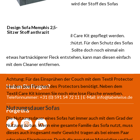
weiche Oberfläche. Zum Schluss wird der Stoff des Sofas
angebracht.
Pflege
Design Sofa Memphis 2,5-
Sitzer Stoff anthrazit
Das Sofa kann ideal mit dem Textil Care Kit gepflegt werden.
Damit wird der Stoff perfekt geschützt. Für den Schutz des Sofas
nutzt man einfach den Protector. Sollte doch noch einmal ein
etwas hartnäckigerer Fleck entstehen, kann man diesen einfach
mit dem Cleaner entfernen.
Achtung: Für das Einsprühen der Couch mit dem Textil Protector
Mehr als 30.000
700 m²
Produkte aus
Haben Sie Fragen?
werden zwei Flaschen des Protectors benötigt. Neben dem
Produkte auf Lager
Showroom
eigener Produktion
Textil Care Kit können Sie noch eine lose Flasche erwerben.
Telefonnummer: +31 (0) 591 54 72 11 | E-Mail:
info@labelwise.de
Nutzungsdauer Sofas
Folge uns
Die Nutzungsdauer eines Sofas hat immer auch mit dem Grad der
Nutzung zu tun. Wenn eine gesamte Familie das Sofa nutzt, muss
dieses auch insgesamt mehr Gewicht tragen als bei einem Paar
oder einer Einzelperson. Durch die genutzten Materialien und bei