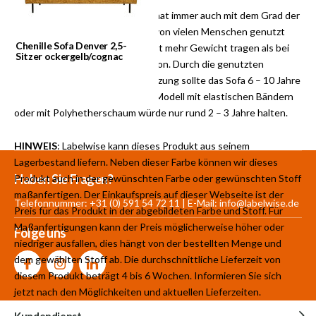
Die Nutzungsdauer eines Sofas hat immer auch mit dem Grad der
Nutzung zu tun. Wenn das Sofa von vielen Menschen genutzt
Chenille Sofa Denver 2,5-
wird, muss dieses auch insgesamt mehr Gewicht tragen als bei
Sitzer ockergelb/cognac
einem Paar oder einer Einzelperson. Durch die genutzten
Materialien und bei normaler Nutzung sollte das Sofa 6 – 10 Jahre
nutzbar sein. Ein vergleichbares Modell mit elastischen Bändern
oder mit Polyhetherschaum würde nur rund 2 – 3 Jahre halten.
HINWEIS
: Labelwise kann dieses Produkt aus seinem
Lagerbestand liefern. Neben dieser Farbe können wir dieses
Mehr als 30.000
700 m²
Produkte aus
Haben Sie Fragen?
Produkt auch in der gewünschten Farbe oder gewünschten Stoff
Produkte auf Lager
Showroom
eigener Produktion
maßanfertigen. Der Einkaufspreis auf dieser Webseite ist der
Telefonnummer: +31 (0) 591 54 72 11 | E-Mail:
info@labelwise.de
Preis für das Produkt in der abgebildeten Farbe und Stoff. Für
Maßanfertigungen kann der Preis möglicherweise höher oder
Folge uns
niedriger ausfallen, dies hängt von der bestellten Menge und
dem gewählten Stoff ab. Die durchschnittliche Lieferzeit von
diesem Produkt beträgt 4 bis 6 Wochen. Informieren Sie sich
jetzt nach den Möglichkeiten und aktuellen Lieferzeiten.
Kundendienst