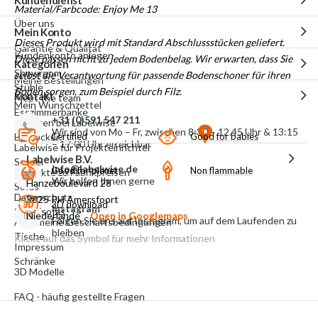
Material/Farbcode:
Enjoy Me 13
Über uns
Mein Konto
Dieses Produkt wird mit Standard Abschlussstücken geliefert.
Garantie & Qualität
Kundenkonto anlegen
Diese passen nicht zu jedem Bodenbelag. Wir erwarten, dass Sie
Kategorien
Showroom
selbst die Verantwortung für passende Bodenschoner für ihren
Meine Bestellungen
Stühle
Boden sorgen, zum Beispiel durch Filz.
Kontakt
Meet the team
Mein Wunschzettel
Esszimmerbänke
+31 (0)591 547 211
Arbeiten bei Labelwise
Wir sind von Mo – Fr, zwischen 8:30 – 12.45 Uhr & 13:15
Certified
Good for babies
Barhocker
– 17:00 Uhr erreichbar
Labelwise für Projekteinrichter
Labelwise B.V.
Sessel
info@labelwise.de
Good for planet
Non flammable
Produkte zu Fabrikpreisen
Wir helfen Ihnen gerne
Hanzeboulevard 28
Sofas
Datenschutz
3825 PH Amersfoort
3D download
Instagram
Schlafsofas
Niederlande
Open in Googlemaps
Folgen Sie uns auf Instagram, um auf dem Laufenden zu
Allgemeine Geschäftsbedingungen
bleiben
Tische
Klicke auf das Symbol für mehr Informationen
Impressum
Schränke
3D Modelle
FAQ - häufig gestellte Fragen