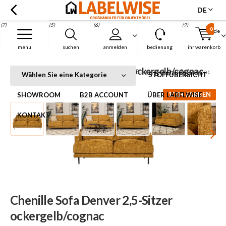
DE
(7)
(5)
(6)
(9)
0
de
Menu
menu
suchen
anmelden
bedienung
ihr warenkorb
Chenille Sofa Denver 2,5-Sitzer ockergelb/cognac
Startseite
Chenille Sofa Denver 2,5-Sitzer ockergelb/cognac
Wählen Sie eine Kategorie
STOFFÜBERSICHT
100+ FARBEN
SHOWROOM
B2B ACCOUNT
ÜBER LABELWISE
KONTAKT
Chenille Sofa Denver 2,5-Sitzer
ockergelb/cognac