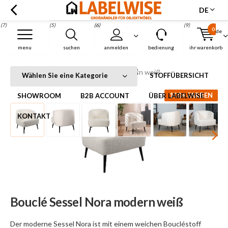
DE
(7)
(5)
(6)
(9)
0
de
Menu
menu
suchen
anmelden
bedienung
ihr warenkorb
Bouclé Sessel Nora modern weiß
Startseite
Bouclé Sessel Nora modern weiß
Wählen Sie eine Kategorie
STOFFÜBERSICHT
100+ FARBEN
SHOWROOM
B2B ACCOUNT
ÜBER LABELWISE
KONTAKT
Bouclé Sessel Nora modern weiß
Der moderne Sessel Nora ist mit einem weichen Boucléstoff