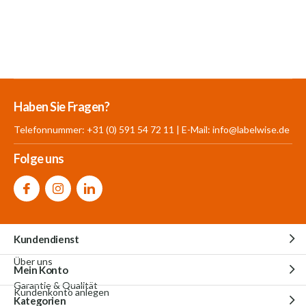
Mehr als 30.000
700 m²
Produkte aus
Haben Sie Fragen?
Produkte auf Lager
Showroom
eigener Produktion
Telefonnummer: +31 (0) 591 54 72 11 | E-Mail:
info@labelwise.de
Folge uns
Kundendienst
Über uns
Mein Konto
Garantie & Qualität
Kundenkonto anlegen
Kategorien