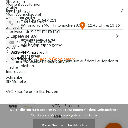
Showroom
Meine Bestellungen
Stühle
Kontakt
Meet the team
Mein Wunschzettel
Esszimmerbänke
+31 (0)591 547 211
Arbeiten bei Labelwise
Wir sind von Mo – Fr, zwischen 8:30 – 12.45 Uhr & 13:15
Barhocker
– 17:00 Uhr erreichbar
Labelwise für Projekteinrichter
Labelwise B.V.
Sessel
info@labelwise.de
Produkte zu Fabrikpreisen
Wir helfen Ihnen gerne
Hanzeboulevard 28
Sofas
Datenschutz
3825 PH Amersfoort
Instagram
Schlafsofas
Niederlande
Open in Googlemaps
Folgen Sie uns auf Instagram, um auf dem Laufenden zu
Allgemeine Geschäftsbedingungen
bleiben
Tische
Impressum
Schränke
3D Modelle
FAQ - häufig gestellte Fragen
AGB
Sitemap
Durch die Nutzung unserer Webseite stimmen Sie dem Gebrauch von
Cookies zur Verbesserung dieser Seite zu.
Diese Nachricht Ausblenden