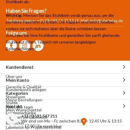
Stuhlbein ab.
Mehr als 30.000
700 m²
Produkte aus
Haben Sie Fragen?
Wichtig
: Messen Sie das Stuhlbein vorab genau aus, um die
Produkte auf Lager
Showroom
eigener Produktion
Telefonnummer: +31 (0) 591 54 72 11 | E-Mail:
info@labelwise.de
perfekte Passform zu finden. Die Kappen sind leicht flexibel,
sodass sie sich mühelos über die Beine schieben lassen.
Folge uns
Schützen Sie Ihre Stuhlbeine und genießen Sie sanft gleitende
Stühle auf Ihrem Teppich mit unseren langlebigen
Bodenschonern!
Kundendienst
Über uns
Mein Konto
Garantie & Qualität
Kundenkonto anlegen
Kategorien
Showroom
Meine Bestellungen
Stühle
Kontakt
Meet the team
Mein Wunschzettel
Esszimmerbänke
+31 (0)591 547 211
Arbeiten bei Labelwise
Wir sind von Mo – Fr, zwischen 8:30 – 12.45 Uhr & 13:15
Barhocker
– 17:00 Uhr erreichbar
Labelwise für Projekteinrichter