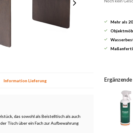
Noch kein Ges
Mehr als 2
Objektmöbe
Wasserbest
Maßanferti
Ergänzende
Information Lieferung
elstück, das sowohl als Beistelltisch als auch
 der Tisch über ein Fach zur Aufbewahrung