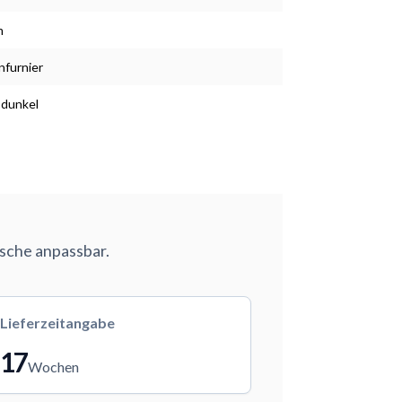
m
nfurnier
 dunkel
nsche anpassbar.
Lieferzeitangabe
17
Wochen