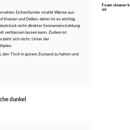
Foam cleaner k
ml
 versehen. Eichenfurnier strahlt Wärme aus
uf Kratzer und Dellen, daher ist es wichtig,
Möbelstück nicht direkter Sonneneinstrahlung
eit verblassen lassen kann. Zudem ist
erzieht sich nicht. Unter der
tiplex.
, den Tisch in gutem Zustand zu halten und
Eiche dunkel
m
m