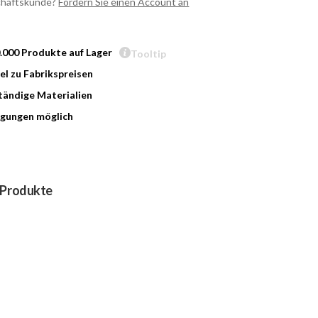
chäftskunde?
Fordern Sie einen Account an
0.000 Produkte auf Lager
Tooltip
l zu Fabrikspreisen
ändige Materialien
gungen möglich
 Produkte