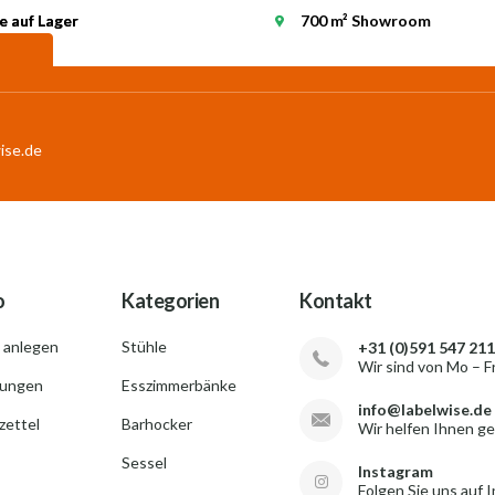
e auf Lager
e auf Lager
700 m² Showroom
ise.de
o
Kategorien
Kontakt
 anlegen
Stühle
+31 (0)591 547 211
Wir sind von Mo – F
lungen
Esszimmerbänke
info@labelwise.de
ettel
Barhocker
Wir helfen Ihnen g
Sessel
Instagram
Folgen Sie uns auf 