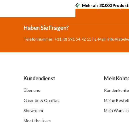
Mehr als 30.000 Produkt
Mehr als 30.000 Produkt
Haben Sie Fragen?
Telefonnummer: +31 (0) 591 54 72 11 | E-Mail:
info@labelw
Kundendienst
Mein Kont
Über uns
Kundenkonto
Garantie & Qualität
Meine Bestel
Showroom
Mein Wunschz
Meet the team