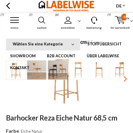
DE
(7)
(5)
(6)
(9)
0
de
Menu
menu
suchen
anmelden
bedienung
ihr warenkorb
Barhocker Reza Eiche Natur 68,5 cm
Startseite
Barhocker Reza Eiche Natur 68,5 cm
Wählen Sie eine Kategorie
STOFFÜBERSICHT
SHOWROOM
B2B ACCOUNT
ÜBER LABELWISE
KONTAKT
Barhocker Reza Eiche Natur 68,5 cm
Farbe
Eiche Natur