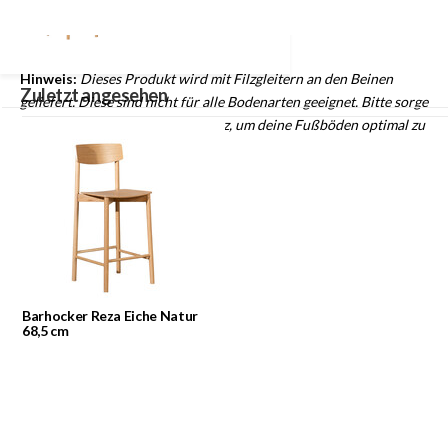
Furnierschicht, während das Gestell aus 100 % massivem
Eichenholz gefertigt ist.
Hinweis:
Dieses Produkt wird mit Filzgleitern an den Beinen
Zuletzt angesehen
geliefert. Diese sind nicht für alle Bodenarten geeignet. Bitte sorge
selbst für passenden Bodenschutz, um deine Fußböden optimal zu
schützen.
Barhocker Reza Eiche Natur
68,5 cm