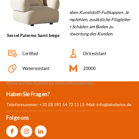
Hinweis
: Alle unsere Sitzmöbel haben Kunststoff-Fußkappen. Je
nach Fußboden ist es jedoch zu empfehlen, zusätzliche Filzgleiter
anzubringen und damit eventuelle Schäden am Boden zu
vermeiden. Dies liegt in der Verantwortung des Kunden.
Sessel Palermo Samt beige
Certified
Dirtresistant
Waterresistant
20000
Klicke auf das Symbol für mehr Informationen
Mehr als 30.000
700 m²
Produkte aus
Haben Sie Fragen?
Produkte auf Lager
Showroom
eigener Produktion
Telefonnummer: +31 (0) 591 54 72 11 | E-Mail:
info@labelwise.de
Folge uns