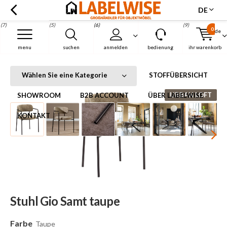
DE
(7)
(5)
(6)
(9)
0
de
Menu
menu
suchen
anmelden
bedienung
ihr warenkorb
Stuhl Gio Samt taupe
Startseite
Stuhl Gio Samt taupe
Wählen Sie eine Kategorie
STOFFÜBERSICHT
URBAN LOFT
SHOWROOM
B2B ACCOUNT
ÜBER LABELWISE
KONTAKT
Stuhl Gio Samt taupe
Farbe
Taupe