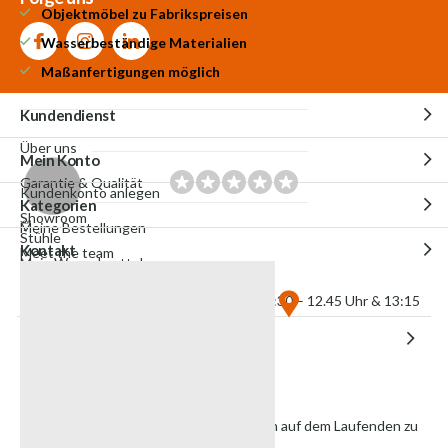
Objektmöbel zu Fabrikspreisen
Wasserbeständige Materialien
Maßanfertigungen möglich
Kundendienst
Über uns
Mein Konto
Garantie & Qualität
Kundenkonto anlegen
Kategorien
Showroom
“.”
Meine Bestellungen
Stühle
Kontakt
Meet the team
Mein Wunschzettel
Esszimmerbänke
+31 (0)591 547 211
Arbeiten bei Labelwise
Wir sind von Mo – Fr, zwischen 8:30 – 12.45 Uhr & 13:15
Barhocker
– 17:00 Uhr erreichbar
Labelwise für Projekteinrichter
Labelwise B.V.
Sessel
info@labelwise.de
Produkte zu Fabrikpreisen
Wir helfen Ihnen gerne
Hanzeboulevard 28
Sofas
Datenschutz
3825 PH Amersfoort
Instagram
Schlafsofas
Niederlande
Open in Googlemaps
Folgen Sie uns auf Instagram, um auf dem Laufenden zu
Allgemeine Geschäftsbedingungen
bleiben
Tische