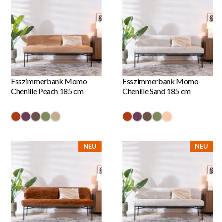
Esszimmerbank Momo
Esszimmerbank Momo
Chenille Peach 185 cm
Chenille Sand 185 cm
#ac3c17
#6a3d58
#6e5148
#808a5d
#c4ad8d
#ac3c17
#6a3d58
#6e5148
#808a5d
#ffcba4
NEU
NEU