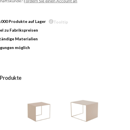
chäftskunde?
Fordern Sie einen Account an
0.000 Produkte auf Lager
Tooltip
l zu Fabrikspreisen
ändige Materialien
gungen möglich
 Produkte