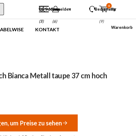
0
DE
Suchen
Menu
anmelden
Bedienung
Ihr
(5)
(7)
(6)
(9)
Warenkorb
LABELWISE
KONTAKT
ch Bianca Metall taupe 37 cm hoch
gen, um Preise zu sehen