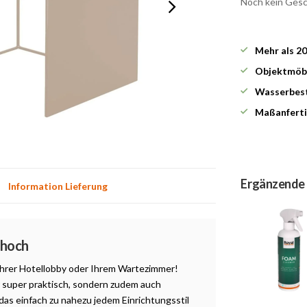
Noch kein Ges
Mehr als 2
Objektmöbe
Wasserbest
Maßanferti
Ergänzende
Information Lieferung
 hoch
 Ihrer Hotellobby oder Ihrem Wartezimmer!
r super praktisch, sondern zudem auch
das einfach zu nahezu jedem Einrichtungsstil