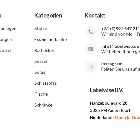
o
Kategorien
Kontakt
 anlegen
Stühle
+31 (0)591 547 211
Wir sind von Mo – F
lungen
Esszimmerbänke
info@labelwise.de
ettel
Barhocker
Wir helfen Ihnen g
Sessel
Instagram
Folgen Sie uns auf 
Sofas
Schlafsofas
Labelwise B.V.
Tische
Hanzeboulevard 28
Schränke
3825 PH Amersfoort
Niederlande
Open in Go