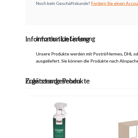
Noch kein Geschäftskunde?
Fordern Sie einen Accou
Information Lieferung
Information Lieferung
Unsere Produkte werden mit Postnl/Hermes, DHL o
ausgeliefert. Sie können die Produkte nach Abspach
Ergänzende Produkte
Zuletzt angesehen