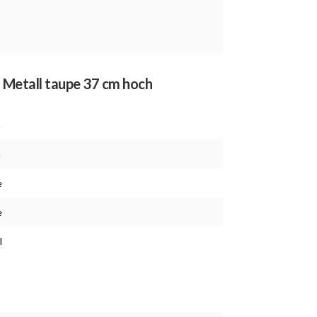
a Metall taupe 37 cm hoch
m
m
e
e
l