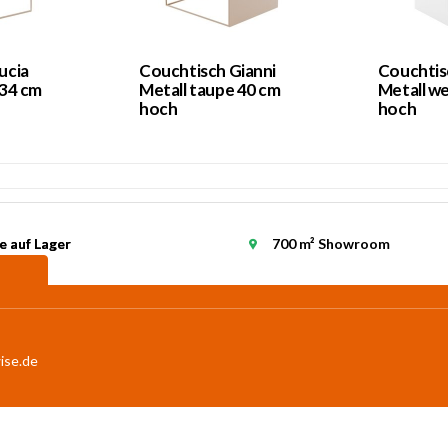
ucia
Couchtisch Gianni
Couchtis
 34 cm
Metall taupe 40 cm
Metall w
hoch
hoch
e auf Lager
e auf Lager
700 m² Showroom
ise.de