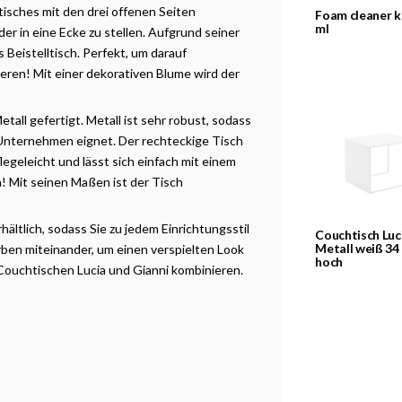
tisches mit den drei offenen Seiten
Foam cleaner k
ml
der in eine Ecke zu stellen. Aufgrund seiner
 Beistelltisch. Perfekt, um darauf
ieren! Mit einer dekorativen Blume wird der
all gefertigt. Metall ist sehr robust, sodass
 Unternehmen eignet. Der rechteckige Tisch
flegeleicht und lässt sich einfach mit einem
! Mit seinen Maßen ist der Tisch
ältlich, sodass Sie zu jedem Einrichtungsstil
Couchtisch Luc
Metall weiß 34
rben miteinander, um einen verspielten Look
hoch
n Couchtischen Lucia und Gianni kombinieren.