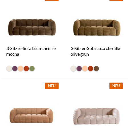
3-Sitzer-Sofa Luca chenille
3-Sitzer-Sofa Luca chenille
mocha
olive grün
#eee9de
#6a3d58
#ffcba4
#ac3c17
#808a5d
#eee9de
#6a3d58
#ffcba4
#ac3c17
#6f4e37
NEU
NEU