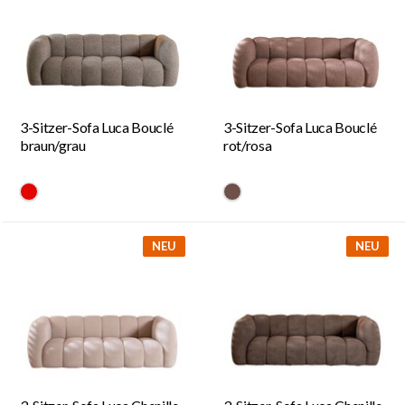
3-Sitzer-Sofa Luca Bouclé
3-Sitzer-Sofa Luca Bouclé
braun/grau
rot/rosa
#E10600
#6e5148
NEU
NEU