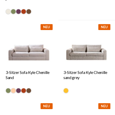
#eee9de
#808a5d
#6a3d58
#ac3c17
#6f4e37
NEU
NEU
3-Sitzer Sofa Kyle Chenille
3-Sitzer Sofa Kyle Chenille
Sand
sand grey
#808a5d
#ffcba4
#6a3d58
#ac3c17
#6f4e37
#ffc22c
NEU
NEU