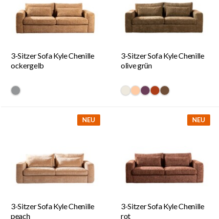
3-Sitzer Sofa Kyle Chenille
3-Sitzer Sofa Kyle Chenille
ockergelb
olive grün
#939597
#eee9de
#ffcba4
#6a3d58
#ac3c17
#6f4e37
NEU
NEU
3-Sitzer Sofa Kyle Chenille
3-Sitzer Sofa Kyle Chenille
peach
rot