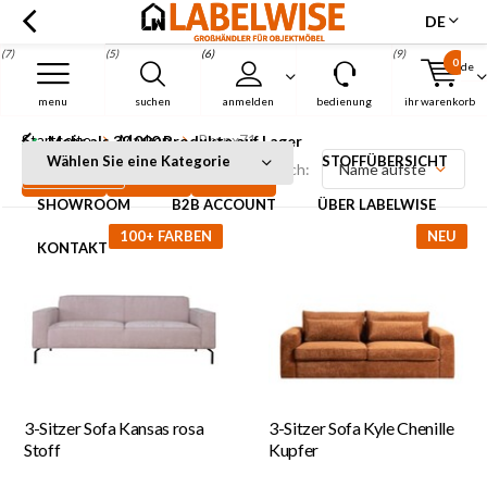
DE
(7)
(5)
(6)
(9)
0
de
Menu
menu
suchen
anmelden
bedienung
ihr warenkorb
Startseite
Marken
Bronx71
Mehr als 30.000 Produkte auf Lager
Wählen Sie eine Kategorie
STOFFÜBERSICHT
Filter
Sortieren nach:
SHOWROOM
B2B ACCOUNT
ÜBER LABELWISE
100+ FARBEN
NEU
KONTAKT
3-Sitzer Sofa Kansas rosa
3-Sitzer Sofa Kyle Chenille
Stoff
Kupfer