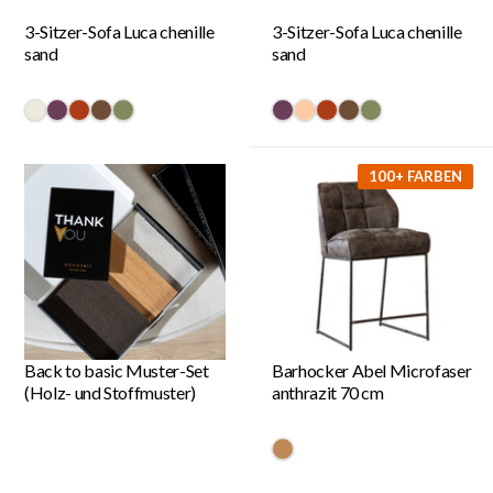
3-Sitzer-Sofa Luca chenille
3-Sitzer-Sofa Luca chenille
sand
sand
#eee9de
#6a3d58
#ac3c17
#6f4e37
#808a5d
#6a3d58
#ffcba4
#ac3c17
#6f4e37
#808a5d
100+ FARBEN
Back to basic Muster-Set
Barhocker Abel Microfaser
(Holz- und Stoffmuster)
anthrazit 70 cm
#be8957